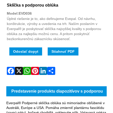
Fac
X
Wha
Pint
Link
Sha
Sklíčka s podporou oblúka
Model:EVD036
Úplné riešenie je to, ako definujeme Evepal. Od návrhu,
konštrukcie, výroby a uvedenia na trh. Naším poslaním v
Everpal® je poskytovať sklíčka najvyššej kvality s podporou
oblúka za najlepšiu možnú cenu. A pritom poskytnúť
bezkonkurenčnú zákaznícku skúsenosť.
Odoslať dopyt
Stiahnuť PDF
Predstavenie produktu diapozitívov s podporou
oblúka
Everpal® Podperné sklíčka oblúka sú mimoriadne obľúbené v
Austrálii, Európe a USA. Pomáha zmierniť plantárnu fasciitídu
(rovnú pätu), boľavé chodidlá, vyklenutie nôh. Vstavaná ortéza