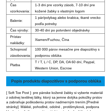
Čas
1-3 dni pre vzorky zásob, 7-10 dní pre
vzorkovania:
kožené žabky s vlastným logom
1 pár/polybag alebo krabica, tkané vrecko
Balenie:
podľa potreby
Čas výroby:
30-40 dní po potvrdení objednávky
Prístav
Xiamen/Fuzhou, Čína
nakládky:
Schopnosť
100 000 párov mesačne pre diapozitívy s
zásobovania:
podporou oblúka
T / T, L / C, DP, DA, OA 60 dní, Paypal,
Platba
Western Union, Escrow
Popis produktu diapozitívov s podporou oblúka
[ Soft Toe Post ]: pre pánske kožené žabky si vyberte materiál
z odolnej textilnej látky, ktorý sa jemne dotýka pokožky prstov
a zabraňuje poškodeniu prstov nadmerným trením.[Predné
stránky]: Mäkké, pohodlné, odolné , protišmyková, podpora