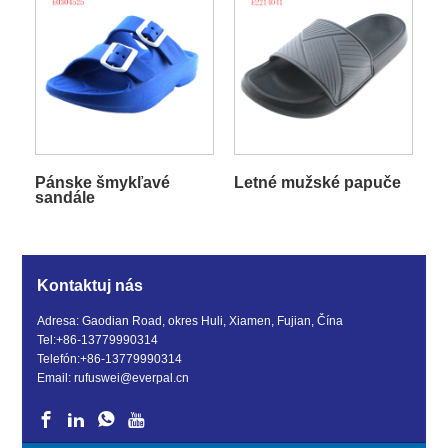
Pánske šmykľavé
Letné mužské papuče
sandále
Kontaktuj nás
Adresa: Gaodian Road, okres Huli, Xiamen, Fujian, Čína
Tel:
+86-13779990314
Telefón:
+86-13779990314
Email:
rufuswei@everpal.cn