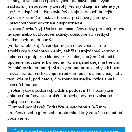
klenby, to všetko sa spája v týchto pánskych plážových
žabkách. [Prispôsobený zvršok]: Vrchný dizajn a materiály je
možné prispôsobiť. Nastaviteľný dizajn je najobľúbenejší.
Zákazník si môže nastaviť tesnosť podľa svojej nohy a
uprednostňovať dokonalé prispôsobenie.
[Unisex šmýkačky]: Perfektné unisex šmýkačky pre pošportovú
terapiu alebo outdoorové aktivity, dostupné vo všetkých
veľkostiach pre dospelých.
[Podpora oblúka]: Najpodpornejšia obuv vôbec. Tieto
šmykľavky s podporou klenby zahŕňajú trojzónový komfort s
dokonalou podporou klenby pre rozdiel, ktorý môžete cítiť.
Spojenie inovatívnej biomechaniky s najžiadanejšími trendmi.
[Hlboká miska na päte]: Kĺzačky na podporu klenby s hlbokou
miskou na päte udržiavajú prirodzené polstrovanie vašej nohy
tam, kde má, pod pätou, čím rovnomernejšie rozložia vašu
telesnú hmotnosť.
[Protišmyková podošva]: Odolná podošva TPR poskytuje
dokonalú priľnavosť a trakčnú funkciu, aby bola zaistená
najlepšia ochrana.
[Gumová podrážka]: Podrážka je vyrobená z 3-5 mm
protišmykového gumového materiálu, ktorý zaručuje dlhodobé
používanie.