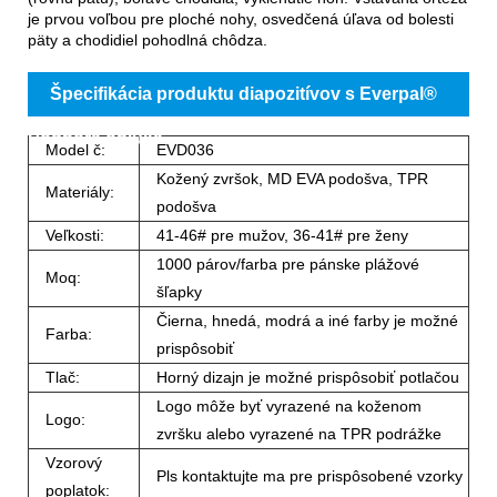
je prvou voľbou pre ploché nohy, osvedčená úľava od bolesti
päty a chodidiel pohodlná chôdza.
Špecifikácia produktu diapozitívov s Everpal®
Podpora oblúka
Model č:
EVD036
Kožený zvršok, MD EVA podošva, TPR
Materiály:
podošva
Veľkosti:
41-46# pre mužov, 36-41# pre ženy
1000 párov/farba pre pánske plážové
Moq:
šľapky
Čierna, hnedá, modrá a iné farby je možné
Farba:
prispôsobiť
Tlač:
Horný dizajn je možné prispôsobiť potlačou
Logo môže byť vyrazené na koženom
Logo:
zvršku alebo vyrazené na TPR podrážke
Vzorový
Pls kontaktujte ma pre prispôsobené vzorky
poplatok: